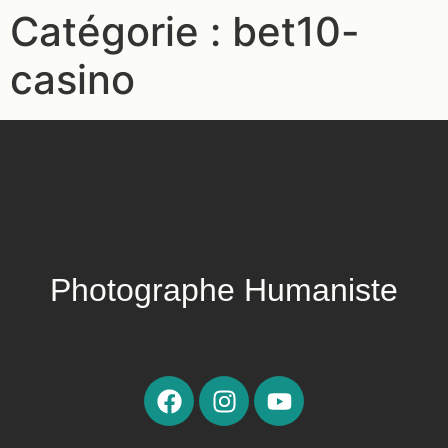
Catégorie :
bet10-
casino
Photographe Humaniste