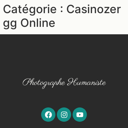
Catégorie :
Casinozer
gg Online
Photographe Humaniste